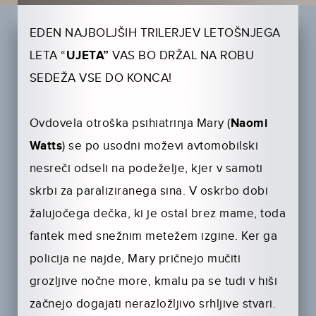
EDEN NAJBOLJŠIH TRILERJEV LETOŠNJEGA
LETA “
UJETA”
VAS BO DRŽAL NA ROBU
SEDEŽA VSE DO KONCA!
Ovdovela otroška psihiatrinja Mary (
Naomi
Watts
) se po usodni moževi avtomobilski
nesreči odseli na podeželje, kjer v samoti
skrbi za paraliziranega sina. V oskrbo dobi
žalujočega dečka, ki je ostal brez mame, toda
fantek med snežnim metežem izgine. Ker ga
policija ne najde, Mary pričnejo mučiti
grozljive nočne more, kmalu pa se tudi v hiši
začnejo dogajati nerazložljivo srhljive stvari.