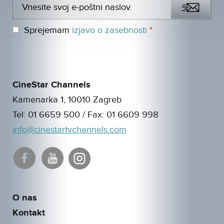
Sprejemam
izjavo o zasebnosti
*
CineStar Channels
Kamenarka 1, 10010 Zagreb
Tel:
01 6659 500
/ Fax:
01 6609 998
info@cinestartvchannels.com
O nas
Kontakt