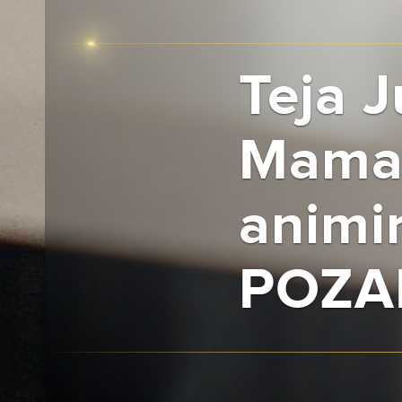
Teja 
Mamac
animi
POZA