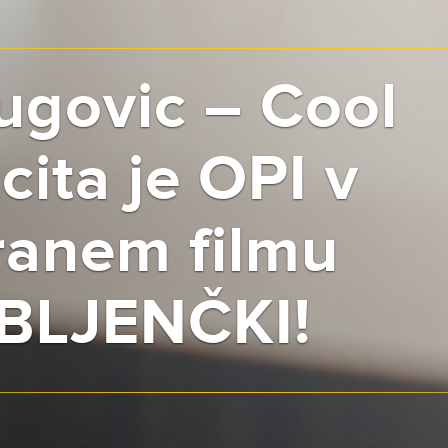
Jugovic – Cool
ita je OPI v
ranem filmu
BLJENČKI!