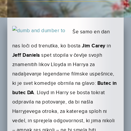
Še samo en dan
nas loči od trenutka, ko bosta
Jim Carey
in
Jeff Daniels
spet stopila v čevlje svojih
znamenitih likov Lloyda in Harrya za
nadaljevanje legendarne filmske uspešnice,
ki je svet komedije obrnila na glavo:
Butec in
butec DA
. Lloyd in Harry se bosta tokrat
odpravila na potovanje, da bi našla
Harryjevega otroka, za katerega sploh ni
vedel, in sprejela odgovornost, ki jima nikoli
– ampak res nikoli – ne bi smela biti