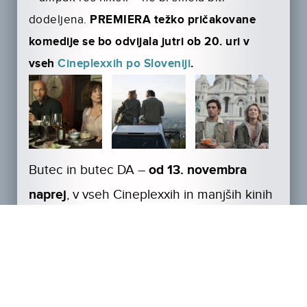
dodeljena.
PREMIERA težko pričakovane
komedije se bo odvijala jutri ob 20. uri v
vseh
Cineplexxih po Sloveniji
.
Butec in butec DA –
od 13. novembra
naprej
, v vseh Cineplexxih in manjših kinih
po Sloveniji. Napovednik filma
http://youtu.be/pGP3LjlGCZ0