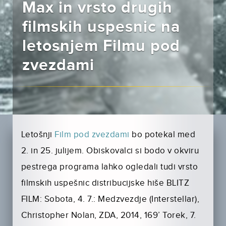
Max in vrsto drugih
filmskih uspesnic na
letosnjem Filmu pod
zvezdami
Letošnji
Film pod zvezdami
bo potekal med
2. in 25. julijem. Obiskovalci si bodo v okviru
pestrega programa lahko ogledali tudi vrsto
filmskih uspešnic distribucijske hiše BLITZ
FILM: Sobota, 4. 7.: Medzvezdje (Interstellar),
Christopher Nolan, ZDA, 2014, 169’ Torek, 7.