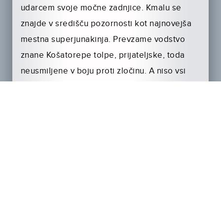
udarcem svoje močne zadnjice. Kmalu se
znajde v središču pozornosti kot najnovejša
mestna superjunakinja. Prevzame vodstvo
znane Košatorepe tolpe, prijateljske, toda
neusmiljene v boju proti zločinu. A niso vsi
prebivalci skrivnega mesta veseli njihovega
prihoda.