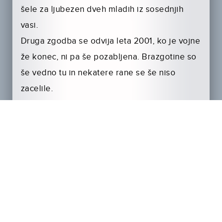
šele za ljubezen dveh mladih iz sosednjih
vasi.
Druga zgodba se odvija leta 2001, ko je vojne
že konec, ni pa še pozabljena. Brazgotine so
še vedno tu in nekatere rane se še niso
zacelile.
Tretja zgodba se dogaja leta 2011 – ne zlo ne
napetost ne dvomi še niso izginili – toda zdi
se, da je čas za novi začetek.