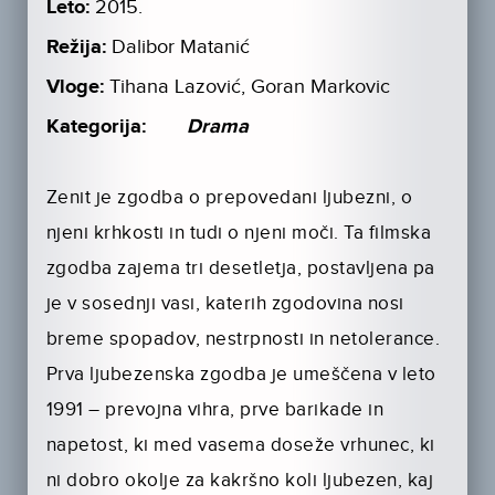
Leto:
2015.
Režija:
Dalibor Matanić
Vloge:
Tihana Lazović, Goran Markovic
Kategorija:
Drama
Zenit je zgodba o prepovedani ljubezni, o
njeni krhkosti in tudi o njeni moči. Ta filmska
zgodba zajema tri desetletja, postavljena pa
je v sosednji vasi, katerih zgodovina nosi
breme spopadov, nestrpnosti in netolerance.
Prva ljubezenska zgodba je umeščena v leto
1991 – prevojna vihra, prve barikade in
napetost, ki med vasema doseže vrhunec, ki
ni dobro okolje za kakršno koli ljubezen, kaj