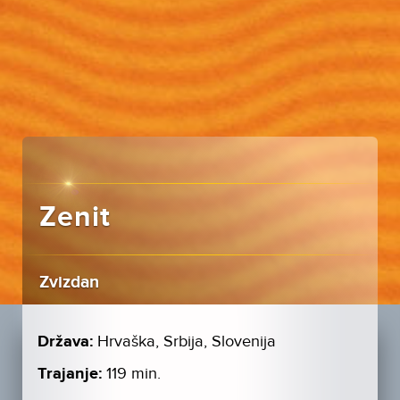
Zenit
Zvizdan
Država:
Hrvaška, Srbija, Slovenija
Trajanje:
119 min.