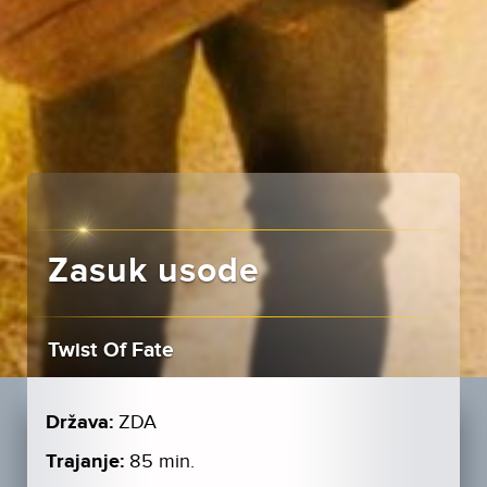
Zasuk usode
Twist Of Fate
Država:
ZDA
Trajanje:
85 min.