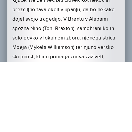
ključe. Ne želi več biti človek kot nekoč in
brezciljno tava okoli v upanju, da bo nekako
dojel svojo tragedijo. V Brentu v Alabami
spozna Nino (Toni Braxton), samohranilko in
solo pevko v lokalnem zboru, njenega strica
Moeja (Mykelti Williamson) ter njuno versko
skupnost, ki mu pomaga znova zaživeti,
glasba pa je povezala Nino in Jacoba,
medtem ko sta se pogovarjala o njegovi
preteklosti in njuni možni prihodnosti.