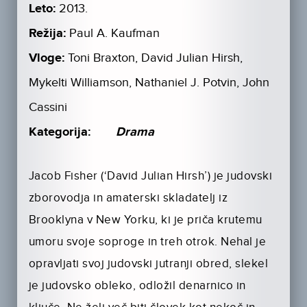
Leto:
2013.
Režija:
Paul A. Kaufman
Vloge:
Toni Braxton, David Julian Hirsh,
Mykelti Williamson, Nathaniel J. Potvin, John
Cassini
Kategorija:
Drama
Jacob Fisher (‘David Julian Hirsh’) je judovski
zborovodja in amaterski skladatelj iz
Brooklyna v New Yorku, ki je priča krutemu
umoru svoje soproge in treh otrok. Nehal je
opravljati svoj judovski jutranji obred, slekel
je judovsko obleko, odložil denarnico in