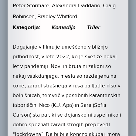
Peter Stormare, Alexandra Daddario, Craig
Robinson, Bradley Whitford
Kategorija:
Komedija
Triler
Dogajanje v filmu je umeščeno v bližnjo
prihodnost, v leto 2022, ko je svet že nekaj
let v pandemiji. Novi in brutalni zakoni so
nekaj vsakdanjega, mesta so razdeljena na
cone, zaradi strašnega virusa pa ljudje niso v
bolnišnicah, temveč v posebnih karantenskih
taboriščih. Nico (K.J. Apa) in Sara (Sofia
Carson) sta par, ki se dejansko ni uspel nikoli
dobro spoznati zaradi strogih prepovedi
“lockdowna”. Da bi bila končno skupaj, mora