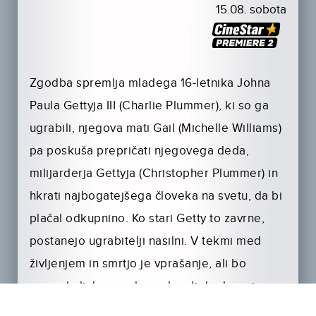
15.08. sobota
Zgodba spremlja mladega 16-letnika Johna
Paula Gettyja III (Charlie Plummer), ki so ga
ugrabili, njegova mati Gail (Michelle Williams)
pa poskuša prepričati njegovega deda,
milijarderja Gettyja (Christopher Plummer) in
hkrati najbogatejšega človeka na svetu, da bi
plačal odkupnino. Ko stari Getty to zavrne,
postanejo ugrabitelji nasilni. V tekmi med
življenjem in smrtjo je vprašanje, ali bo
zmagala ljubezen do vnuka ali do denarja.