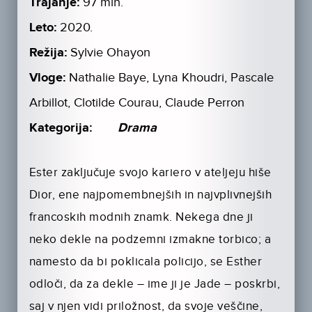
Trajanje:
97 min.
Leto:
2020.
Režija:
Sylvie Ohayon
Vloge:
Nathalie Baye, Lyna Khoudri, Pascale
Arbillot, Clotilde Courau, Claude Perron
Kategorija:
Drama
Ester zaključuje svojo kariero v ateljeju hiše
Dior, ene najpomembnejših in najvplivnejših
francoskih modnih znamk. Nekega dne ji
neko dekle na podzemni izmakne torbico; a
namesto da bi poklicala policijo, se Esther
odloči, da za dekle – ime ji je Jade – poskrbi,
saj v njen vidi priložnost, da svoje veščine,