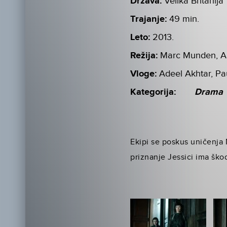
Država:
Velika Britanija
Trajanje:
49 min.
Leto:
2013.
Režija:
Marc Munden, A
Vloge:
Adeel Akhtar, Pa
Kategorija:
Drama
Ekipi se poskus uničenja 
priznanje Jessici ima ško