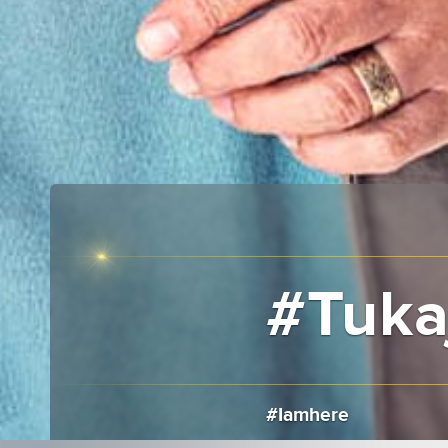
#Tuk
#Iamhere