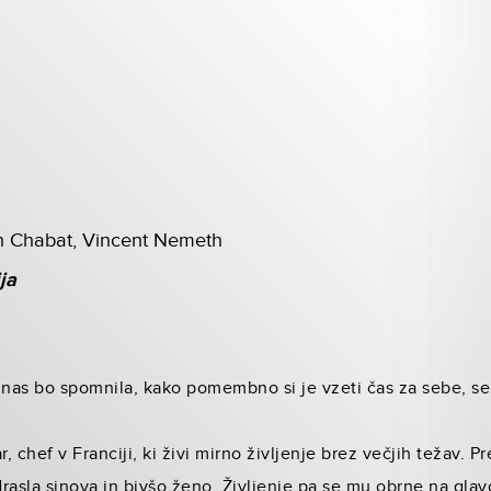
a
n Chabat, Vincent Nemeth
ja
nas bo spomnila, kako pomembno si je vzeti čas za sebe, se 
 chef v Franciji, ki živi mirno življenje brez večjih težav. Pr
rasla sinova in bivšo ženo. Življenje pa se mu obrne na glavo