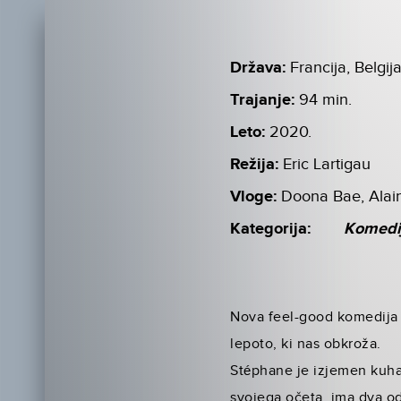
Država:
Francija, Belgij
Trajanje:
94 min.
Leto:
2020.
Režija:
Eric Lartigau
Vloge:
Doona Bae, Alai
Kategorija:
Komedi
Nova feel-good komedija 
lepoto, ki nas obkroža.
Stéphane je izjemen kuhar,
svojega očeta, ima dva od