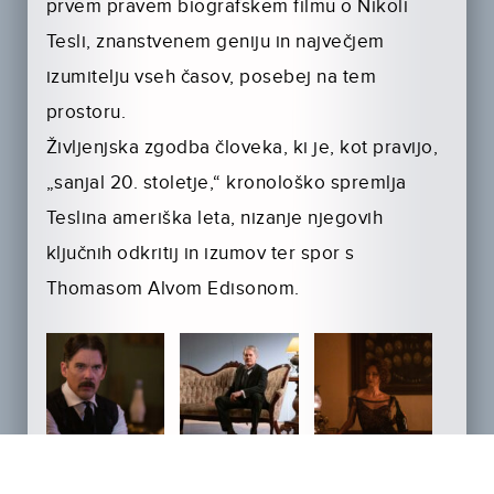
prvem pravem biografskem filmu o Nikoli
Tesli, znanstvenem geniju in največjem
izumitelju vseh časov, posebej na tem
prostoru.
Življenjska zgodba človeka, ki je, kot pravijo,
„sanjal 20. stoletje,“ kronološko spremlja
Teslina ameriška leta, nizanje njegovih
ključnih odkritij in izumov ter spor s
Thomasom Alvom Edisonom.