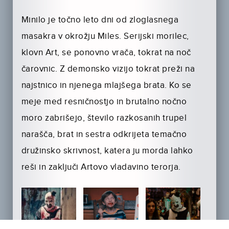
Minilo je točno leto dni od zloglasnega
masakra v okrožju Miles. Serijski morilec,
klovn Art, se ponovno vrača, tokrat na noč
čarovnic. Z demonsko vizijo tokrat preži na
najstnico in njenega mlajšega brata. Ko se
meje med resničnostjo in brutalno nočno
moro zabrišejo, število razkosanih trupel
narašča, brat in sestra odkrijeta temačno
družinsko skrivnost, katera ju morda lahko
reši in zaključi Artovo vladavino terorja.