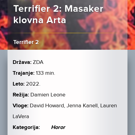
Terrifier 2: Masaker
klovna Arta
Terrifier 2
Država:
ZDA
Trajanje:
133 min.
Leto:
2022.
Režija:
Damien Leone
Vloge:
David Howard, Jenna Kanell, Lauren
LaVera
Kategorija:
Horor