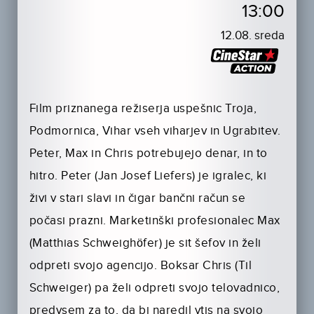
13:00
12.08. sreda
Film priznanega režiserja uspešnic Troja,
Podmornica, Vihar vseh viharjev in Ugrabitev.
Peter, Max in Chris potrebujejo denar, in to
hitro. Peter (Jan Josef Liefers) je igralec, ki
živi v stari slavi in čigar bančni račun se
počasi prazni. Marketinški profesionalec Max
(Matthias Schweighöfer) je sit šefov in želi
odpreti svojo agencijo. Boksar Chris (Til
Schweiger) pa želi odpreti svojo telovadnico,
predvsem za to, da bi naredil vtis na svojo