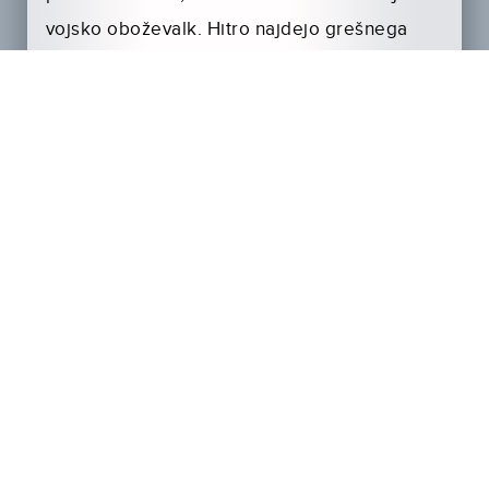
vojsko oboževalk. Hitro najdejo grešnega
kozla: investicijskega svetovalca Tobiasa
(Michael Bully Herbig). Toda ne vedo, da je
Tobias že v težavah …