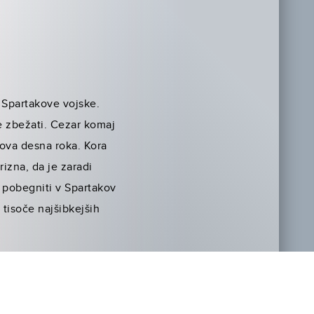
ev Spartakove vojske.
e zbežati. Cezar komaj
ova desna roka. Kora
rizna, da je zaradi
i pobegniti v Spartakov
 tisoče najšibkejših