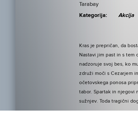
Tarabay
Kategorija:
Akcija
Kras je prepričan, da bost
Nastavi jim past in s tem
nadzoruje svoj bes, ko m
združi moči s Cezarjem in 
očetovskega ponosa pripra
tabor. Spartak in njegovi
sužnjev. Toda tragični do