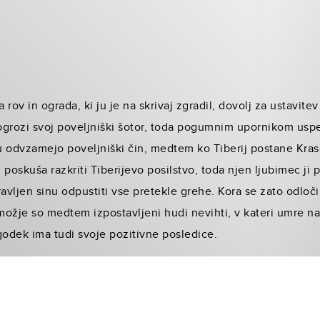
a rov in ograda, ki ju je na skrivaj zgradil, dovolj za ustavit
 ogrozi svoj poveljniški šotor, toda pogumnim upornikom usp
u odvzamejo poveljniški čin, medtem ko Tiberij postane Kras
poskuša razkriti Tiberijevo posilstvo, toda njen ljubimec ji p
vljen sinu odpustiti vse pretekle grehe. Kora se zato odloč
 možje so medtem izpostavljeni hudi nevihti, v kateri umre na
godek ima tudi svoje pozitivne posledice.