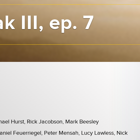
k III, ep. 7
hael Hurst, Rick Jacobson, Mark Beesley
niel Feuerriegel, Peter Mensah, Lucy Lawless, Nick