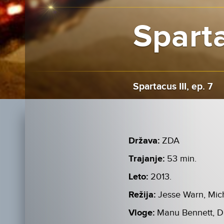
Sparta
Spartacus III, ep. 7
Država:
ZDA
Trajanje:
53 min.
Leto:
2013.
Režija:
Jesse Warn, Mic
Vloge:
Manu Bennett, Da