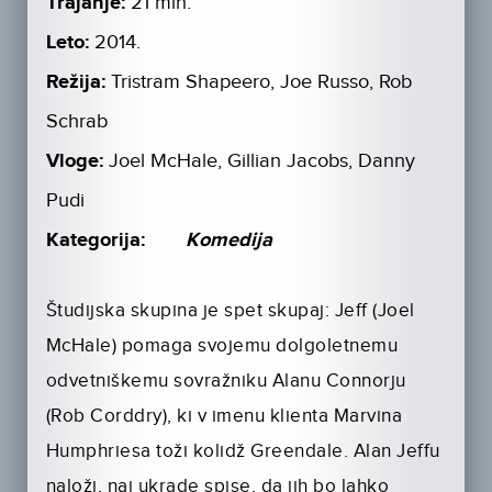
Trajanje:
21 min.
Leto:
2014.
Režija:
Tristram Shapeero, Joe Russo, Rob
Schrab
Vloge:
Joel McHale, Gillian Jacobs, Danny
Pudi
Kategorija:
Komedija
Študijska skupina je spet skupaj: Jeff (Joel
McHale) pomaga svojemu dolgoletnemu
odvetniškemu sovražniku Alanu Connorju
(Rob Corddry), ki v imenu klienta Marvina
Humphriesa toži kolidž Greendale. Alan Jeffu
naloži, naj ukrade spise, da jih bo lahko