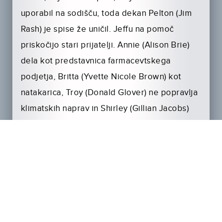
uporabil na sodišču, toda dekan Pelton (Jim
Rash) je spise že uničil. Jeffu na pomoč
priskočijo stari prijatelji. Annie (Alison Brie)
dela kot predstavnica farmacevtskega
podjetja, Britta (Yvette Nicole Brown) kot
natakarica, Troy (Donald Glover) ne popravlja
klimatskih naprav in Shirley (Gillian Jacobs)
nima verige prodajaln sendvičev, pa še ločila
se je … Edino Abed (Danny Pudi) je uspel
posneti oglas za Jeffovo odvetniško pisarno,
ki pa mu je še ni plačal.