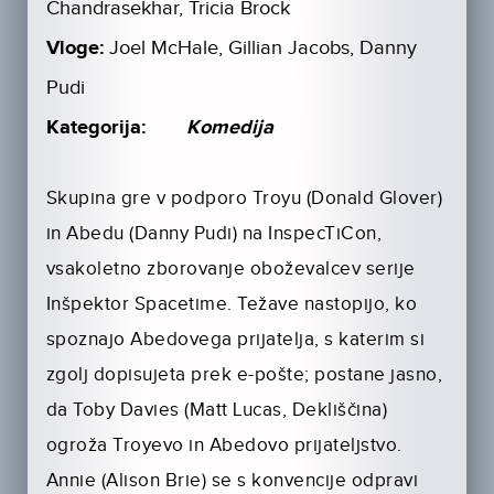
Chandrasekhar, Tricia Brock
Vloge:
Joel McHale, Gillian Jacobs, Danny
Pudi
Kategorija:
Komedija
Skupina gre v podporo Troyu (Donald Glover)
in Abedu (Danny Pudi) na InspecTiCon,
vsakoletno zborovanje oboževalcev serije
Inšpektor Spacetime. Težave nastopijo, ko
spoznajo Abedovega prijatelja, s katerim si
zgolj dopisujeta prek e-pošte; postane jasno,
da Toby Davies (Matt Lucas, Dekliščina)
ogroža Troyevo in Abedovo prijateljstvo.
Annie (Alison Brie) se s konvencije odpravi