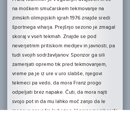
na moškem smučarskem tekmovanje na
zimskih olimpijskih igrah 1976 znajde sredi
športnega viharja. Prejšnjo sezono je zmagal
skoraj v vseh tekmah. Znajde se pod
neverjetnim pritiskom medijev in javnosti, pa
tudi svojih sodržavljanov. Sponzor ga sili
zamenjati opremo tik pred tekmovanjem,
vreme pa je iz ure v uro slabše, njegovi
tekmeci pa vedo, da mora Franz progo
odpeljati brez napake. Čuti, da mora najti
svojo pot in da mu lahko moč zanjo da le
njegova največja ljubezen. V najpomembnejši
dirki svojega življenja smuča, kot si ni nihče
predstavljal, da je sploh mogoče in do