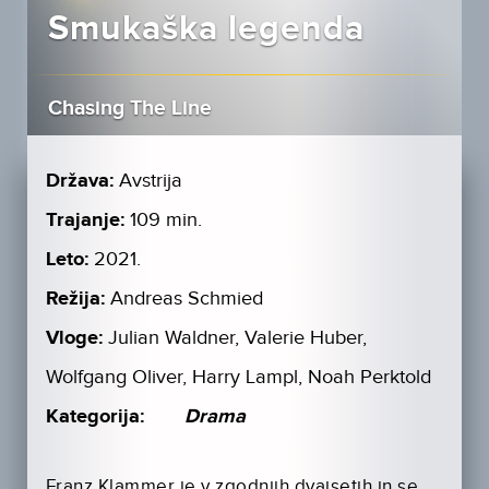
Smukaška legenda
Chasing The Line
Država:
Avstrija
Trajanje:
109 min.
Leto:
2021.
Režija:
Andreas Schmied
Vloge:
Julian Waldner, Valerie Huber,
Wolfgang Oliver, Harry Lampl, Noah Perktold
Kategorija:
Drama
Franz Klammer je v zgodnjih dvajsetih in se