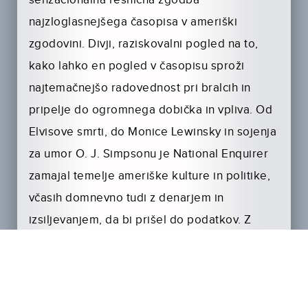
senzacionalna resnična zgodba
najzloglasnejšega časopisa v ameriški
zgodovini. Divji, raziskovalni pogled na to,
kako lahko en pogled v časopisu sproži
najtemačnejšo radovednost pri bralcih in
pripelje do ogromnega dobička in vpliva. Od
Elvisove smrti, do Monice Lewinsky in sojenja
za umor O. J. Simpsonu je National Enquirer
zamajal temelje ameriške kulture in politike,
včasih domnevno tudi z denarjem in
izsiljevanjem, da bi prišel do podatkov. Z
redkimi arhivskimi posnetki in razkritji, ki so
tako divji kot naslovnice National Enquirerja,
ta dokumentarni film raziskuje našo