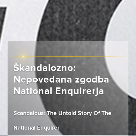
Škandalozno:
Nepovedana zgodba
National Enquirerja
Scandalous: The Untold Story Of The
National Enquirer