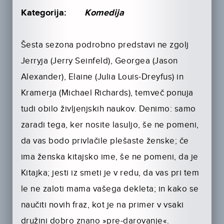
Kategorija:
Komedija
Šesta sezona podrobno predstavi ne zgolj
Jerryja (Jerry Seinfeld), Georgea (Jason
Alexander), Elaine (Julia Louis-Dreyfus) in
Kramerja (Michael Richards), temveč ponuja
tudi obilo življenjskih naukov. Denimo: samo
zaradi tega, ker nosite lasuljo, še ne pomeni,
da vas bodo privlačile plešaste ženske; če
ima ženska kitajsko ime, še ne pomeni, da je
Kitajka; jesti iz smeti je v redu, da vas pri tem
le ne zaloti mama vašega dekleta; in kako se
naučiti novih fraz, kot je na primer v vsaki
družini dobro znano »pre-darovanje«.