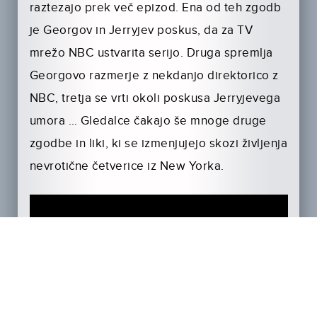
raztezajo prek več epizod. Ena od teh zgodb
je Georgov in Jerryjev poskus, da za TV
mrežo NBC ustvarita serijo. Druga spremlja
Georgovo razmerje z nekdanjo direktorico z
NBC, tretja se vrti okoli poskusa Jerryjevega
umora … Gledalce čakajo še mnoge druge
zgodbe in liki, ki se izmenjujejo skozi življenja
nevrotične četverice iz New Yorka.