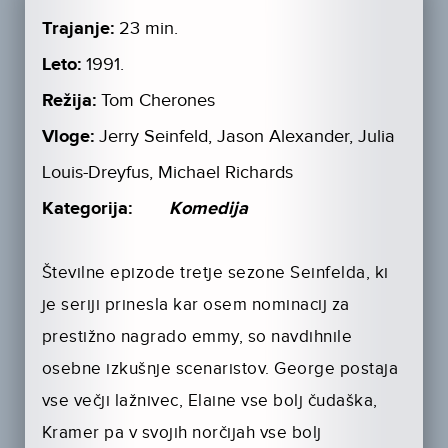
Trajanje:
23 min.
Leto:
1991.
Režija:
Tom Cherones
Vloge:
Jerry Seinfeld, Jason Alexander, Julia
Louis-Dreyfus, Michael Richards
Kategorija:
Komedija
Številne epizode tretje sezone Seinfelda, ki
je seriji prinesla kar osem nominacij za
prestižno nagrado emmy, so navdihnile
osebne izkušnje scenaristov. George postaja
vse večji lažnivec, Elaine vse bolj čudaška,
Kramer pa v svojih norčijah vse bolj