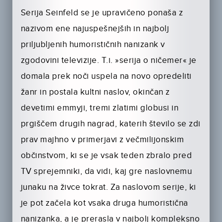
Serija Seinfeld se je upravičeno ponaša z
nazivom ene najuspešnejših in najbolj
priljubljenih humorističnih nanizank v
zgodovini televizije. T.i. »serija o ničemer« je
domala prek noči uspela na novo opredeliti
žanr in postala kultni naslov, okinčan z
devetimi emmyji, tremi zlatimi globusi in
prgiščem drugih nagrad, katerih število se zdi
prav majhno v primerjavi z večmilijonskim
občinstvom, ki se je vsak teden zbralo pred
TV sprejemniki, da vidi, kaj gre naslovnemu
junaku na živce tokrat. Za naslovom serije, ki
je pot začela kot vsaka druga humoristična
nanizanka, a je prerasla v najbolj kompleksno