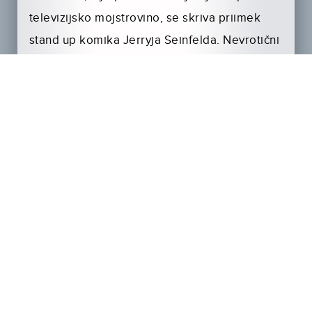
televizijsko mojstrovino, se skriva priimek
stand up komika Jerryja Seinfelda. Nevrotični
lik, ki ga je Jerry ustvaril – ali pa je morda v
resnici tudi sam tak – je vsakogar, ki se je
znašel v odnosu z njim, pretvoril v zvezdnika.
Razprave med glavnimi protagonisti Jerryjem,
Georgom, Elaine in Kramerjem se v prvi
sezoni vrtijo okoli tega, ali bo Jerryjeva nočna
obiskovalka postala njegova nova
ljubezenska pustolovščina; okoli ropa
Jerryjevega stanovanja; o izogibanju srečanju
s starimi prijatelji; o prekupčevanju z
delnicami …