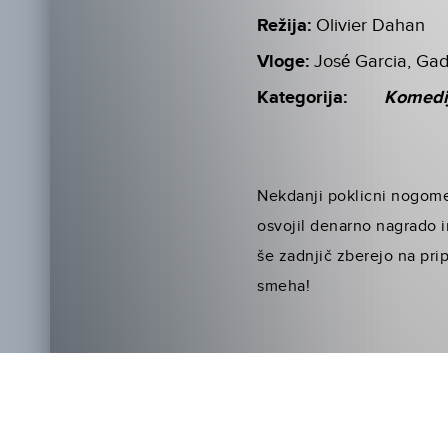
Režija:
Olivier Dahan
Vloge:
José Garcia, Gad
Kategorija:
Komedi
Nekdanji poklicni nogome
osvojil denarno nagrado i
še zadnjič zberejo na pri
smeha!