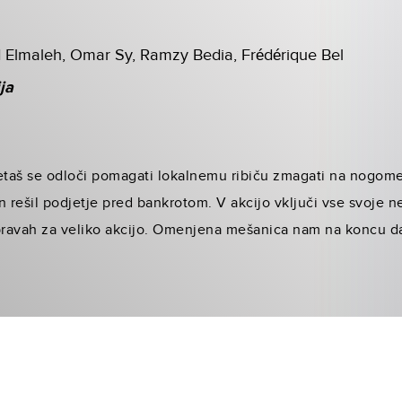
 Elmaleh, Omar Sy, Ramzy Bedia, Frédérique Bel
ja
taš se odloči pomagati lokalnemu ribiču zmagati na nogome
n rešil podjetje pred bankrotom. V akcijo vključi vse svoje n
pravah za veliko akcijo. Omenjena mešanica nam na koncu da