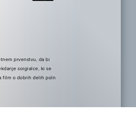
tnem prvenstvu, da bi
ekdanje soigralce, ki se
 film o dobrih delih poln