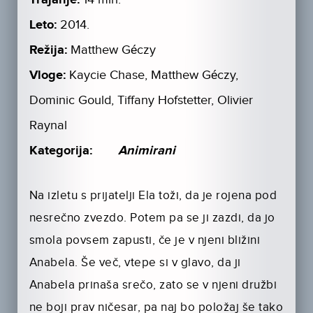
Trajanje:
Leto:
2014.
Režija:
Matthew Géczy
Vloge:
Kaycie Chase, Matthew Géczy,
Dominic Gould, Tiffany Hofstetter, Olivier
Raynal
Kategorija:
Animirani
Na izletu s prijatelji Ela toži, da je rojena pod
nesrečno zvezdo. Potem pa se ji zazdi, da jo
smola povsem zapusti, če je v njeni bližini
Anabela. Še več, vtepe si v glavo, da ji
Anabela prinaša srečo, zato se v njeni družbi
ne boji prav ničesar, pa naj bo položaj še tako