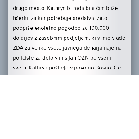
drugo mesto. Kathryn bi rada bila čim bliže
hčerki, za kar potrebuje sredstva; zato
podpiše enoletno pogodbo za 100.000
dolarjev z zasebnim podjetjem, ki v ime vlade
ZDA za velike vsote javnega denarja najema
policiste za delo v misijah OZN po vsem
svetu. Kathryn pošljejo v povojno Bosno. Če
dobro opravi nalogo, lahko dobi službo v
mednarodni politiki. Vendar pa se stvari
zapletejo, ko v Bosni odkrije trgovino z belim
blagom ….