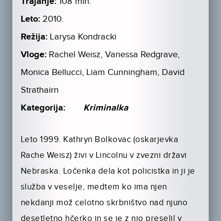
Trajanje:
108 min.
Leto:
2010.
Režija:
Larysa Kondracki
Vloge:
Rachel Weisz, Vanessa Redgrave,
Monica Bellucci, Liam Cunningham, David
Strathairn
Kategorija:
Kriminalka
Leto 1999. Kathryn Bolkovac (oskarjevka
Rache Weisz) živi v Lincolnu v zvezni državi
Nebraska. Ločenka dela kot policistka in ji je
služba v veselje, medtem ko ima njen
nekdanji mož celotno skrbništvo nad njuno
desetletno hčerko in se je z njo preselil v