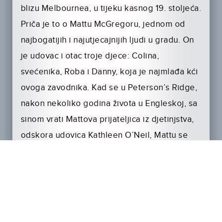
blizu Melbournea, u tijeku kasnog 19. stoljeća.
Priča je to o Mattu McGregoru, jednom od
najbogatijih i najutjecajnijih ljudi u gradu. On
je udovac i otac troje djece: Colina,
svećenika, Roba i Danny, koja je najmlađa kći
ovoga zavodnika. Kad se u Peterson’s Ridge,
nakon nekoliko godina života u Engleskoj, sa
sinom vrati Mattova prijateljica iz djetinjstva,
odskora udovica Kathleen O’Neil, Mattu se
javi i strast za njom.