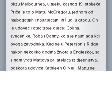
blizu Melbournea, u tijeku kasnog 19. stoljeća.
Priča je to o Mattu McGregoru, jednom od
najbogatijih i najutjecajnijih ljudi u gradu. On
je udovac i otac troje djece: Colina,
svećenika, Roba i Danny, koja je najmlađa kći
ovoga zavodnika. Kad se u Peterson’s Ridge,
nakon nekoliko godina života u Engleskoj, sa
sinom vrati Mattova prijateljica iz djetinjstva,
odskora udovica Kathleen O’Neil, Mattu se
javi i strast za njom.