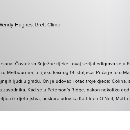
Wendy Hughes, Brett Climo
sona ‘Čovjek sa Snježne rijeke’, ovaj serijal odigrava se u 
zu Melbournea, u tijeku kasnog 19. stoljeća. Priča je to o 
ajnijih ljudi u gradu. On je udovac i otac troje djece: Colina
a zavodnika. Kad se u Peterson’s Ridge, nakon nekoliko godi
eljica iz djetinjstva, odskora udovica Kathleen O’Neil, Mattu s