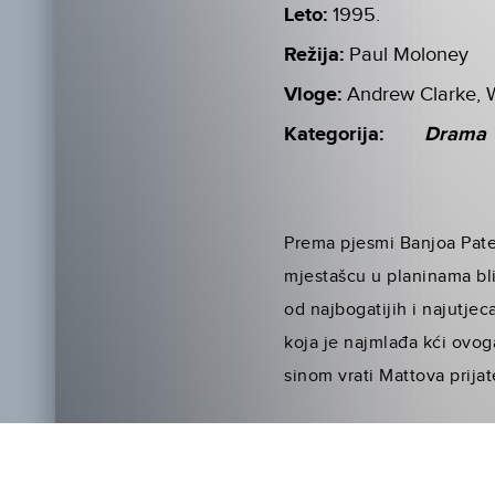
Leto:
1995.
Režija:
Paul Moloney
Vloge:
Andrew Clarke, 
Kategorija:
Drama
Prema pjesmi Banjoa Pater
mjestašcu u planinama bli
od najbogatijih i najutjec
koja je najmlađa kći ovog
sinom vrati Mattova prijat