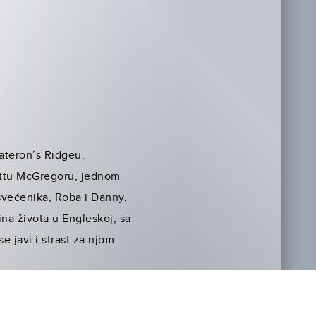
Pateron’s Ridgeu,
Mattu McGregoru, jednom
, svećenika, Roba i Danny,
na života u Engleskoj, sa
e javi i strast za njom.