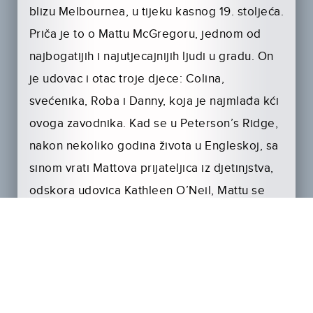
blizu Melbournea, u tijeku kasnog 19. stoljeća.
Priča je to o Mattu McGregoru, jednom od
najbogatijih i najutjecajnijih ljudi u gradu. On
je udovac i otac troje djece: Colina,
svećenika, Roba i Danny, koja je najmlađa kći
ovoga zavodnika. Kad se u Peterson’s Ridge,
nakon nekoliko godina života u Engleskoj, sa
sinom vrati Mattova prijateljica iz djetinjstva,
odskora udovica Kathleen O’Neil, Mattu se
javi i strast za njom.