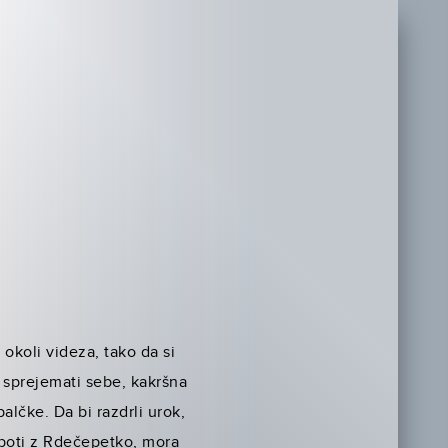
okoli videza, tako da si
e sprejemati sebe, kakršna
alčke. Da bi razdrli urok,
o poti z Rdečepetko, mora