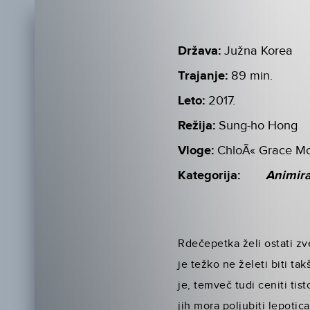
Država:
Južna Korea
Trajanje:
89 min.
Leto:
2017.
Režija:
Sung-ho Hong
Vloge:
ChloÃ« Grace Mo
Kategorija:
Animir
Rdečepetka želi ostati zv
je težko ne želeti biti t
je, temveč tudi ceniti tis
jih mora poljubiti lepotic