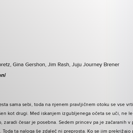
retz, Gina Gershon, Jim Rash, Juju Journey Brener
ani
esta sama sebi, toda na njenem pravljičnem otoku se vse vrti 
akšen kot drugi. Med iskanjem izgubljenega očeta se uči, ne l
to, zaradi česar je posebna. Sedem princev pa je začaranih v p
a. Toda ta naloga še zdaleč ni preprosta. Ko se jim prekrižaj