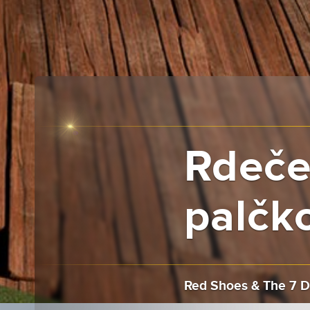
Rdeče
palčk
Red Shoes & The 7 D