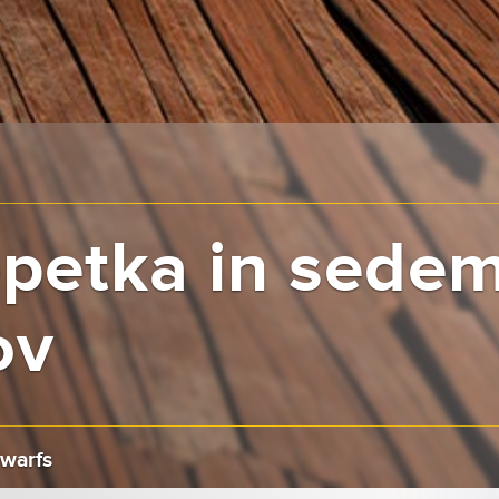
petka in sede
ov
warfs