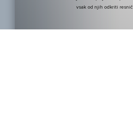
vsak od njih odkriti resn