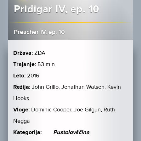
Pridigar IV, ep. 10
Preacher IV, ep. 10
Država:
ZDA
Trajanje:
53 min.
Leto:
2016.
Režija:
John Grillo, Jonathan Watson, Kevin
Hooks
Vloge:
Dominic Cooper, Joe Gilgun, Ruth
Negga
Kategorija:
Pustolovščina