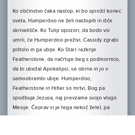
Ko občinstvo čaka nastop, ki bo sprožil konec
sveta, Humperdoo ne želi nastopiti in išče
skrivališče. Ko Tulip opozori, da bodo vsi
umrli, če Humperdoo preživi, Cassidy zgrabi
pištolo in ga ubije. Ko Starr razkrije
Featherstone, da načrtuje beg s podmornico,
da bi ubežal Apokalipsi, se obrne in jo v
samoobrambi ubije. Humperdoo,
Featherstone in Hitler so mrtvi, Bog pa
spodbuja Jezusa, naj prevzame svojo vlogo
Mesije. Čeprav si je tega nekoč želel, pa
Jezus pove, da ga zdaj to ne zanima več.
Medtem ko Tulip in Cassidy opazujeta, Jesse