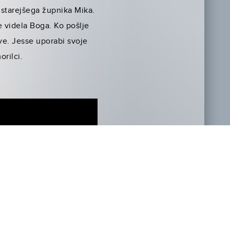
 starejšega župnika Mika.
e videla Boga. Ko pošlje
 ve. Jesse uporabi svoje
rilci.