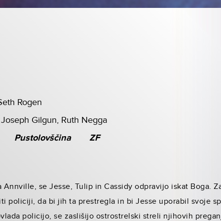
Seth Rogen
 Joseph Gilgun, Ruth Negga
Pustolovščina
ZF
la Annville, se Jesse, Tulip in Cassidy odpravijo iskat Boga. Z
i policiji, da bi jih ta prestregla in bi Jesse uporabil svoje s
vlada policijo, se zaslišijo ostrostrelski streli njihovih preg