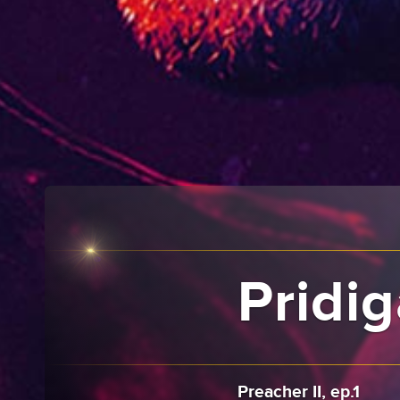
Pridiga
Preacher II, ep.1