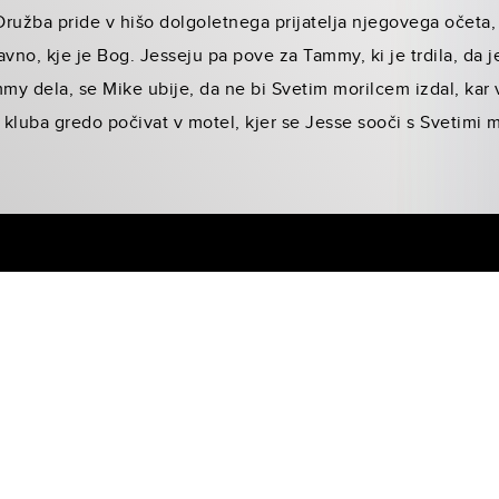
 Družba pride v hišo dolgoletnega prijatelja njegovega očeta,
vno, kje je Bog. Jesseju pa pove za Tammy, ki je trdila, da j
ammy dela, se Mike ubije, da ne bi Svetim morilcem izdal, kar
kluba gredo počivat v motel, kjer se Jesse sooči s Svetimi mo