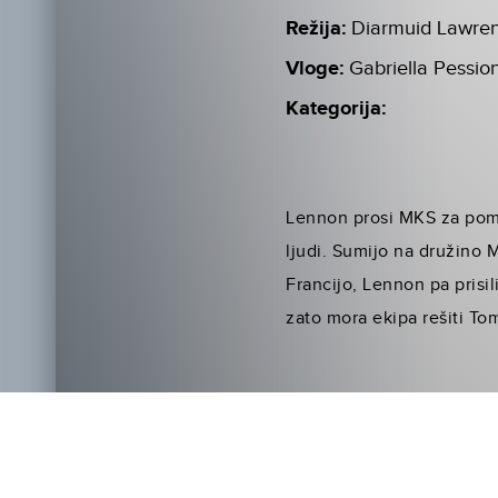
Režija:
Diarmuid Lawre
Vloge:
Gabriella Pessio
Kategorija:
Lennon prosi MKS za pomoč
ljudi. Sumijo na družino
Francijo, Lennon pa prisi
zato mora ekipa rešiti Tom