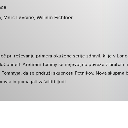
nce
n, Marc Lavoine, William Fichtner
 pri reševanju primera okužene serije zdravil, ki je v Lon
 McConnell. Aretirani Tommy se nejevoljno poveže z bratom i
li Tommyja, da se pridruži skupnosti Potnikov. Nova skupina b
myja in pomagati zaščititi ljudi.