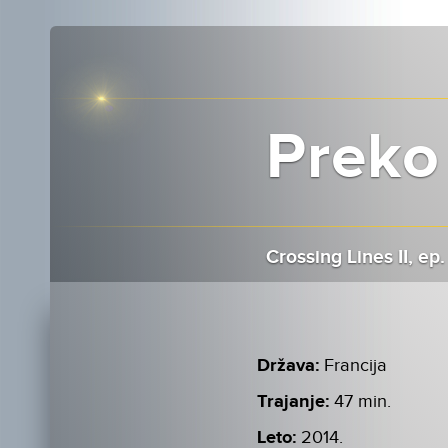
Preko 
Crossing Lines II, ep.
Država:
Francija
Trajanje:
47 min.
Leto:
2014.