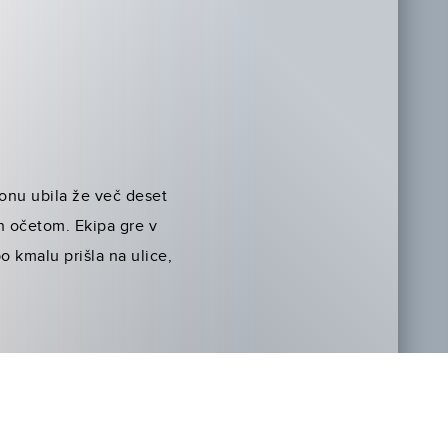
donu ubila že več deset
n očetom. Ekipa gre v
o kmalu prišla na ulice,