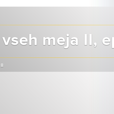
vseh meja II, e
 8