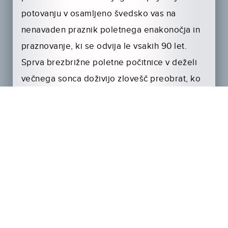
potovanju v osamljeno švedsko vas na
nenavaden praznik poletnega enakonočja in
praznovanje, ki se odvija le vsakih 90 let.
Sprva brezbrižne poletne počitnice v deželi
večnega sonca doživijo zlovešč preobrat, ko
prebivalci otoka povabijo goste, naj
sodelujejo pri slavju, zaradi katerega se zdi
ta pastirski raj vse grozljivejši in vznemirljiv.
Na videz idilična lokacija in čudovit začetek
poletja se bo spremenilo v grozo, za katero
bodo poskrbeli člani poganskega kulta v vasi.