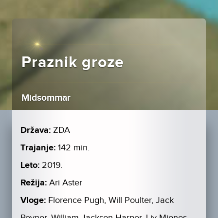
Praznik groze
Midsommar
Država:
ZDA
Trajanje:
142 min.
Leto:
2019.
Režija:
Ari Aster
Vloge:
Florence Pugh, Will Poulter, Jack
Reynor, William Jackson Harper, Liv Mjones