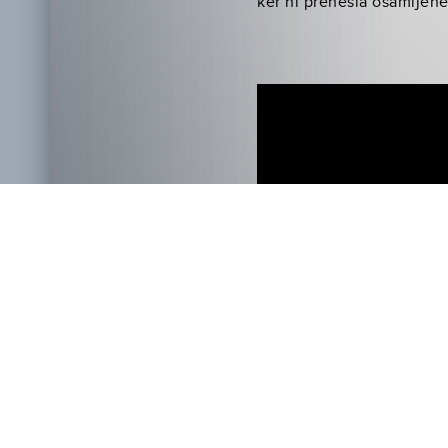
ker ni prenesla osamljeneg