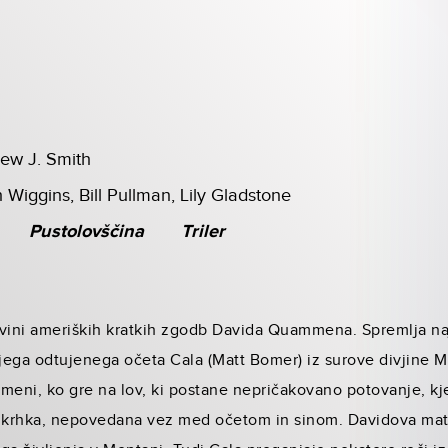
rew J. Smith
 Wiggins, Bill Pullman, Lily Gladstone
Pustolovščina
Triler
ovini ameriških kratkih zgodb Davida Quammena. Spremlja na
svojega odtujenega očeta Cala (Matt Bomer) iz surove divjine
remeni, ko gre na lov, ki postane nepričakovano potovanje, k
e krhka, nepovedana vez med očetom in sinom. Davidova mati 