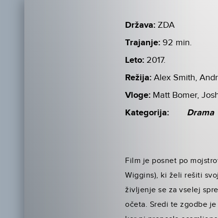
Država:
ZDA
Trajanje:
92 min.
Leto:
2017.
Režija:
Alex Smith, And
Vloge:
Matt Bomer, Josh
Kategorija:
Drama
Film je posnet po mojstr
Wiggins), ki želi rešiti 
življenje se za vselej sp
očeta. Sredi te zgodbe j