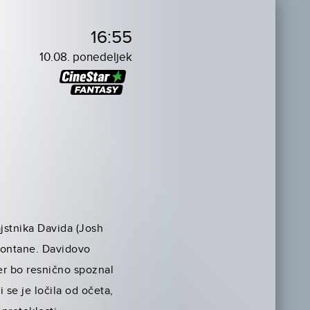
16:55
10.08. ponedeljek
jstnika Davida (Josh
 Montane. Davidovo
jer bo resnično spoznal
se je ločila od očeta,