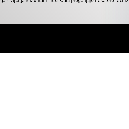
a življenja v Montani. Tudi Cala preganjajo nekatere reči iz 