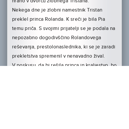
hrano v dvorcu zlobnega Tristana.
Nekega dne je zlobni namestnik Tristan
preklel princa Rolanda. K sreči je bila Pia
temu priča. S svojimi prijatelji se je podala na
nepozabno dogodivščino Rolandovega
reševanja, prestolonaslednika, ki se je zaradi
prekletstva spremenil v nenavadno žival.
V poskusu, da bi rešila princa in kraljestvo, bo
Pia celotno kraljestvo postavila na glavo
in spoznala, da je plemenitost moč najti na
najbolj nenavadnih krajih.