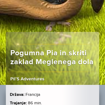
Pogumna Pia in skriti
zaklad Meglenega dola
Pil’S Adventures
Država:
Francija
Trajanje:
86 min.