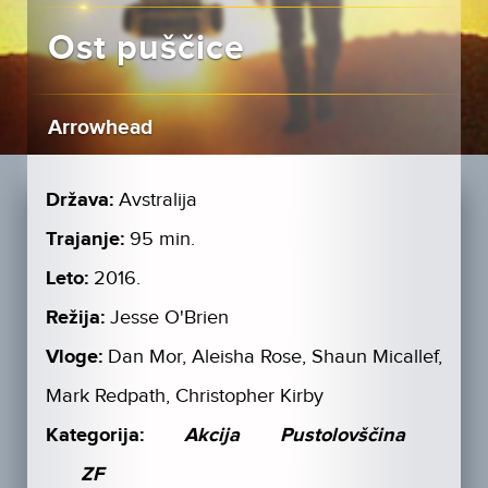
Ost puščice
Arrowhead
Država:
Avstralija
Trajanje:
95 min.
Leto:
2016.
Režija:
Jesse O'Brien
Vloge:
Dan Mor, Aleisha Rose, Shaun Micallef,
Mark Redpath, Christopher Kirby
Kategorija:
Akcija
Pustolovščina
ZF