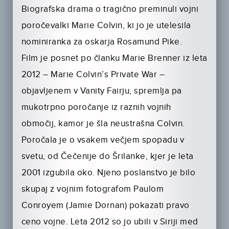
Biografska drama o tragično preminuli vojni
poročevalki Marie Colvin, ki jo je utelesila
nominiranka za oskarja Rosamund Pike.
Film je posnet po članku Marie Brenner iz leta
2012 – Marie Colvin’s Private War –
objavljenem v Vanity Fairju, spremlja pa
mukotrpno poročanje iz raznih vojnih
območij, kamor je šla neustrašna Colvin.
Poročala je o vsakem večjem spopadu v
svetu, od Čečenije do Šrilanke, kjer je leta
2001 izgubila oko. Njeno poslanstvo je bilo
skupaj z vojnim fotografom Paulom
Conroyem (Jamie Dornan) pokazati pravo
ceno vojne. Leta 2012 so jo ubili v Siriji med