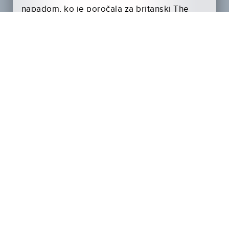
napadom, ko je poročala za britanski The
Sunday Times, skupaj s fotografom, s katerim
je potovala.