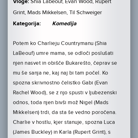
Vloge:
Shia Labeouf, Evan Wood, Rupert
Grint, Mads Mikkelsen, Til Schweiger
Kategorija:
Komedija
Potem ko Charlieju Countrymanu (Shia
LaBeouf) umre mama, se odloči poslušati
njen nasvet in obišče Bukarešto, čeprav se
mu še sanja ne, kaj naj bi tam počel. Ko
spozna skrivnostno čelistko Gabi (Evan
Rachel Wood), se z njo spusti v ljubezenski
odnos, toda njen bivši mož Nigel (Mads
Mikkelsen) trdi, da sta še vedno poročena.
Charlie v hostlu, kjer stanuje, spozna Luca
(James Buckley) in Karla (Rupert Grint), s