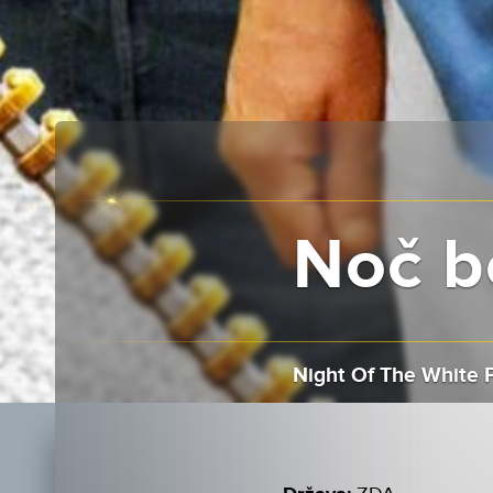
Noč be
Night Of The White 