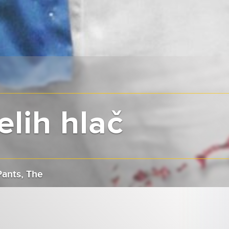
lih hlač
Pants, The