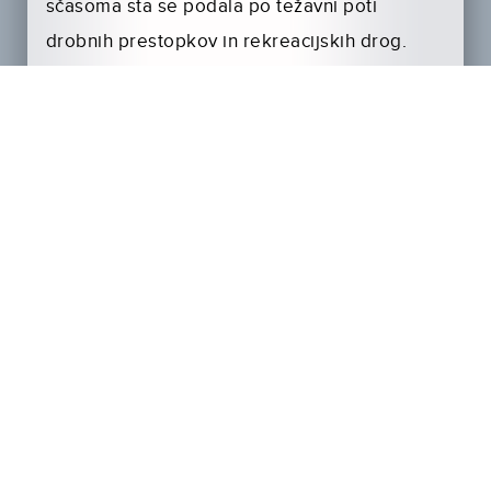
sčasoma sta se podala po težavni poti
drobnih prestopkov in rekreacijskih drog.
Zdaj sta odrasla, in ko ju med še eno
neumnostjo – vdrla sta v poštni urad –
ujamejo, sodnik nima nobenega potrpljenja in
milosti, čeprav Buford na pošti pravzaprav
dela in sta z Billyjem zgolj hotela prebrati
pošto. Doleti ju zaporna kazen, a na poti v
zapor pride do zmede …