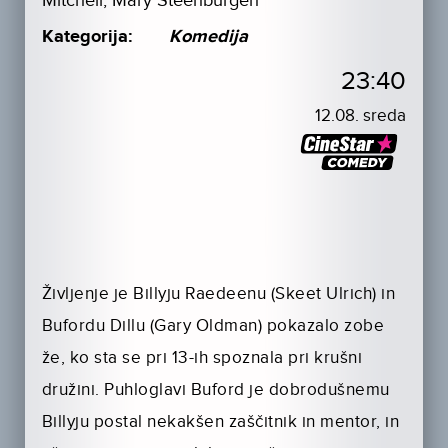
Mitchell, Mary Steenburgen
Kategorija:
Komedija
23:40
12.08. sreda
Življenje je Billyju Raedeenu (Skeet Ulrich) in
Bufordu Dillu (Gary Oldman) pokazalo zobe
že, ko sta se pri 13-ih spoznala pri krušni
družini. Puhloglavi Buford je dobrodušnemu
Billyju postal nekakšen zaščitnik in mentor, in