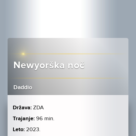
Newyorška noč
Daddio
Država:
ZDA
Trajanje:
96 min.
Leto:
2023.