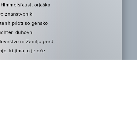
: Himmelsfaust, orjaška
so znanstveniki
terih piloti so gensko
ichter, duhovni
človeštvo in Zemljo pred
o, ki jima jo je oče