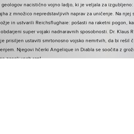
 geologov nacistično vojno ladjo, ki je veljala za izgubljeno
ajha z množico nepredstavljivih naprav za uničenje. Na njej 
rožje in ustvarili Reichsflughaie: pošasti na raketni pogon, ka
obdarjeni super vojaki nadnaravnih sposobnosti. Dr. Klaus R
e prisiljen ustaviti smrtonosno vojsko nemrtvih, da bi rešil 
njem. Njegovi hčerki Angelique in Diabla se soočita z grožnj
 ne zaceli vseh ran!