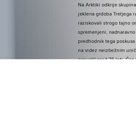
Na Arktiki odkrije skupina
jeklena grdoba Tretjega r
raziskovali strogo tajno o
spremenjeni, nadnaravno 
predhodnik tega poskusa j
na videz neizbežnim uniče
zapustil pred 75 leti. Čas