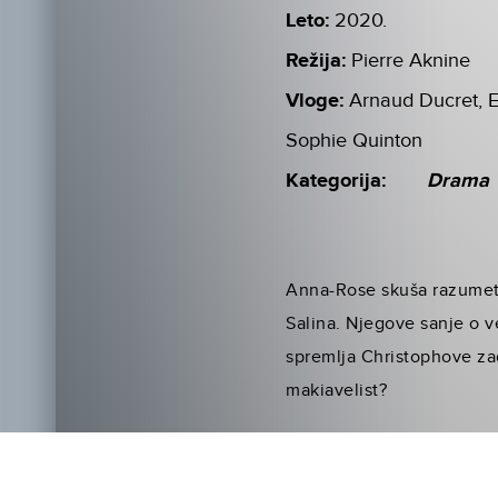
Leto:
2020.
Režija:
Pierre Aknine
Vloge:
Arnaud Ducret, E
Sophie Quinton
Kategorija:
Drama
Anna-Rose skuša razumeti,
Salina. Njegove sanje o ve
spremlja Christophove zad
makiavelist?