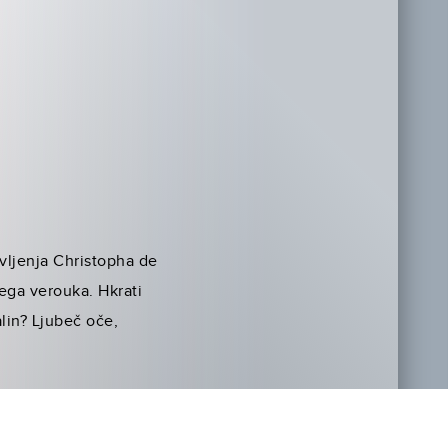
vljenja Christopha de
vega verouka. Hkrati
lin? Ljubeč oče,