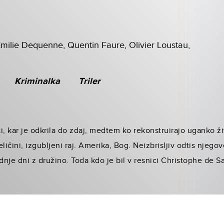
milie Dequenne, Quentin Faure, Olivier Loustau,
Kriminalka
Triler
 kar je odkrila do zdaj, medtem ko rekonstruirajo uganko ži
ličini, izgubljeni raj. Amerika, Bog. Neizbrisljiv odtis njego
nje dni z družino. Toda kdo je bil v resnici Christophe de Sa