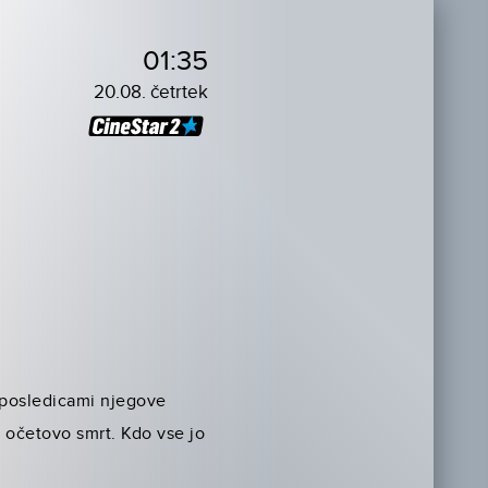
01:35
20.08. četrtek
s posledicami njegove
i očetovo smrt. Kdo vse jo