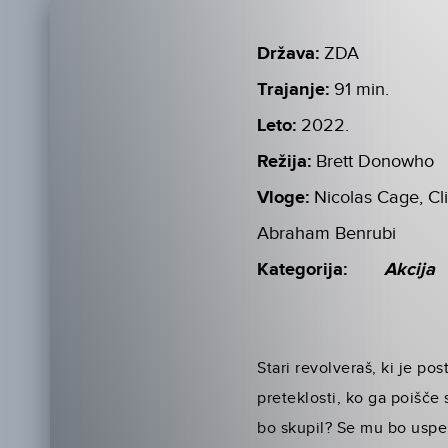
Država:
ZDA
Trajanje:
91 min.
Leto:
2022.
Režija:
Brett Donowho
Vloge:
Nicolas Cage, Cl
Abraham Benrubi
Kategorija:
Akcija
Stari revolveraš, ki je p
preteklosti, ko ga poišče 
bo skupil? Se mu bo uspe