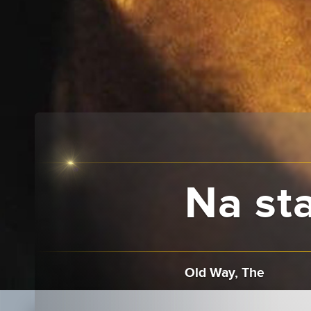
Na sta
Old Way, The