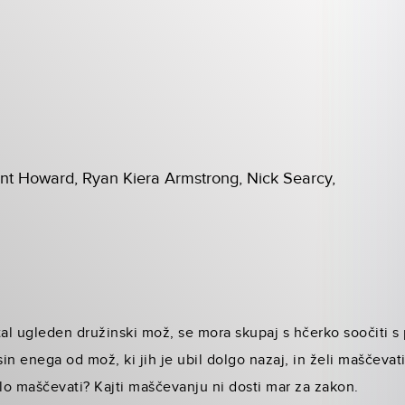
int Howard, Ryan Kiera Armstrong, Nick Searcy,
ostal ugleden družinski mož, se mora skupaj s hčerko soočiti 
sin enega od mož, ki jih je ubil dolgo nazaj, in želi maščevat
lo maščevati? Kajti maščevanju ni dosti mar za zakon.