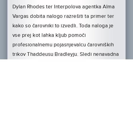
Dylan Rhodes ter Interpolova agentka Alma
Vargas dobita nalogo razrešiti ta primer ter
kako so čarovniki to izvedli. Toda naloga je
vse prej kot lahka kljub pomoči
profesionalnemu pojasnjevalcu čarovniških
trikov Thaddeusu Bradleyju. Sledi nenavadna
preiskava, v kateri ni nič tako, kot se zdi,
iluzije, mračne skrivnosti in skriti načrti pa se
končno razkrijejo na najnenavadnejši način.