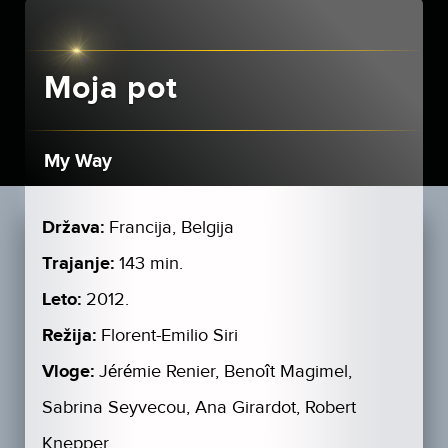
Moja pot
My Way
Država:
Francija, Belgija
Trajanje:
143 min.
Leto:
2012.
Režija:
Florent-Emilio Siri
Vloge:
Jérémie Renier, Benoît Magimel,
Sabrina Seyvecou, Ana Girardot, Robert
Knepper